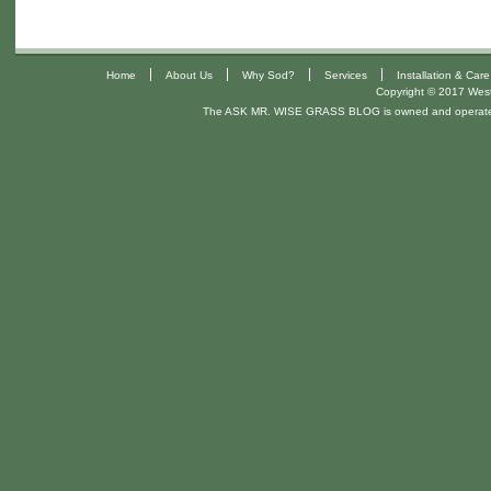
|
|
|
|
Home
About Us
Why Sod?
Services
Installation & Care
Copyright © 2017 West 
The ASK MR. WISE GRASS BLOG is owned and operat